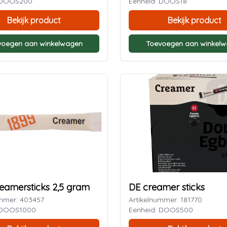
: DOOS200
Eenheid: DOOS18
Bekijk product
Bekijk product
voegen aan winkelwagen
Toevoegen aan winkel
eamersticks 2,5 gram
DE creamer sticks
ummer: 403457
Artikelnummer: 181770
: DOOS1000
Eenheid: DOOS500