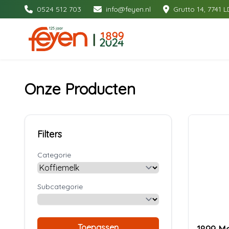
0524 512 703
info@feyen.nl
Grutto 14, 7741 L
Onze Producten
Filters
Categorie
Subcategorie
Toepassen