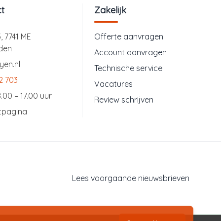
t
Zakelijk
3, 7741 ME
Offerte aanvragen
den
Account aanvragen
yen.nl
Technische service
2 703
Vacatures
.00 – 17.00 uur
Review schrijven
tpagina
Lees voorgaande nieuwsbrieven