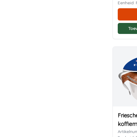
Eenheid:
Toe
Friesch
koffiem
Artikelnu