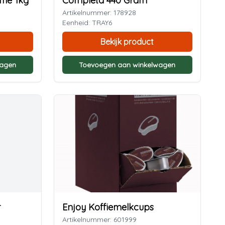
fie 1kg
Completa 440 Gram
Artikelnummer: 178928
Eenheid: TRAY6
Bekijk product
wagen
Toevoegen aan winkelwagen
r
Enjoy Koffiemelkcups
Artikelnummer: 601999