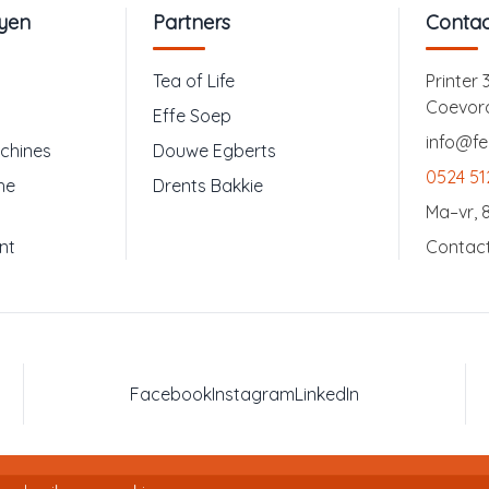
eyen
Partners
Contac
Tea of Life
Printer 
Coevor
Effe Soep
info@fe
chines
Douwe Egberts
0524 51
he
Drents Bakkie
Ma–vr, 8
nt
Contac
Facebook
Instagram
LinkedIn