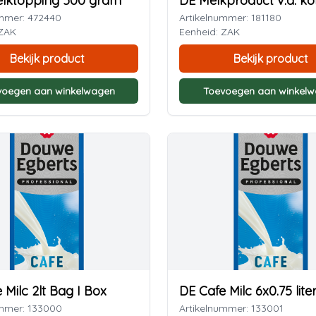
elktopping 500 gram
DE Melkproduct v.d. kof
ummer: 472440
Artikelnummer: 181180
 ZAK
Eenheid: ZAK
Bekijk product
Bekijk product
voegen aan winkelwagen
Toevoegen aan winkel
 Milc 2lt Bag I Box
DE Cafe Milc 6x0.75 lite
ummer: 133000
Artikelnummer: 133001