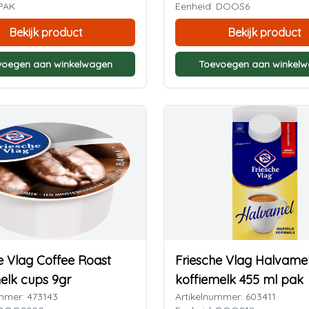
 PAK
Eenheid: DOOS6
Bekijk product
Bekijk product
voegen aan winkelwagen
Toevoegen aan winkel
e Vlag Coffee Roast
Friesche Vlag Halvame
elk cups 9gr
koffiemelk 455 ml pak
mmer: 473143
Artikelnummer: 603411